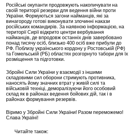
Російські окупанти продовжують накопичувати на
своїй території резерви для ведення війни проти
України. Формуються загони найманців, які за
винагороду готові виконувати злочинні накази
російських командирів. За наявною інформацією, на
території Сирії відкрито центри вербування
найманців, де впродовж останніх днів завербовано
понад тисячу осіб, близько 400 осіб вже прибули до
РФ. Поблизу українського кордону у Ростовській (РФ)
та Гомельській (РБ) областях розгорнуто табори для їх
розміщення та підготовки.
Збройні Сили України у взаємодії з іншими
складовими сил оборони стримують противника,
наносять йому значних втрат у живій силі та
військовій техніці, деморалізуючи його особовий
склад як в районах ведення бойових дій, так і в
районах формування резервів.
Віримо у Збройні Сили України! Разом переможемо!
Слава Україні!
Читайте також: