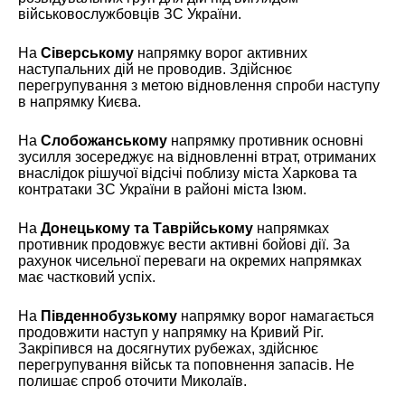
військовослужбовців ЗС України.
На
Сіверському
напрямку ворог активних
наступальних дій не проводив. Здійснює
перегрупування з метою відновлення спроби наступу
в напрямку Києва.
На
Слобожанському
напрямку противник основні
зусилля зосереджує на відновленні втрат, отриманих
внаслідок рішучої відсічі поблизу міста Харкова та
контратаки ЗС України в районі міста Ізюм.
На
Донецькому та Таврійському
напрямках
противник продовжує вести активні бойові дії. За
рахунок чисельної переваги на окремих напрямках
має частковий успіх.
На
Південнобузькому
напрямку ворог намагається
продовжити наступ у напрямку на Кривий Ріг.
Закріпився на досягнутих рубежах, здійснює
перегрупування військ та поповнення запасів. Не
полишає спроб оточити Миколаїв.