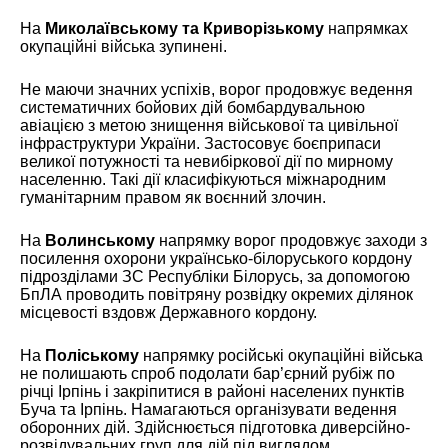
На
Миколаївському та Криворізькому
напрямках
окупаційні війська зупинені.
Не маючи значних успіхів, ворог продовжує ведення
систематичних бойових дій бомбардувальною
авіацією з метою знищення військової та цивільної
інфраструктури України. Застосовує боєприпаси
великої потужності та невибіркової дії по мирному
населенню. Такі дії класифікуються міжнародним
гуманітарним правом як воєнний злочин.
На
Волинському
напрямку ворог продовжує заходи з
посилення охорони українсько-білоруського кордону
підрозділами ЗС Республіки Білорусь, за допомогою
БпЛА проводить повітряну розвідку окремих ділянок
місцевості вздовж Державного кордону.
На
Поліському
напрямку російські окупаційні війська
не полишають спроб подолати бар’єрний рубіж по
річці Ірпінь і закріпитися в районі населених пунктів
Буча та Ірпінь. Намагаються організувати ведення
оборонних дій. Здійснюється підготовка диверсійно-
розвідувальних груп для дій під виглядом