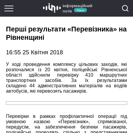
інформаційний
потік
Рівне
Перші результати «Перевізника» на
Рівненщині
16:55 25 Квітня 2018
У ході проведення комплексу цільових заходів, які
розпочалися із 20 квітня, поліцейські Рівненської
області здійснили перевірку 410
маршрутних
транспортних засобів. За їх результатами
складено
44
адміністративних матеріалів на водіїв
автобусів, які перевозять пасажирів.
Перевірки в рамках профілактичної операції під
умовною назвою «Перевізник», спрямованої,
передусім, на забезпечення безпеки пасажирів,
поліцейські проводять спільно з представниками