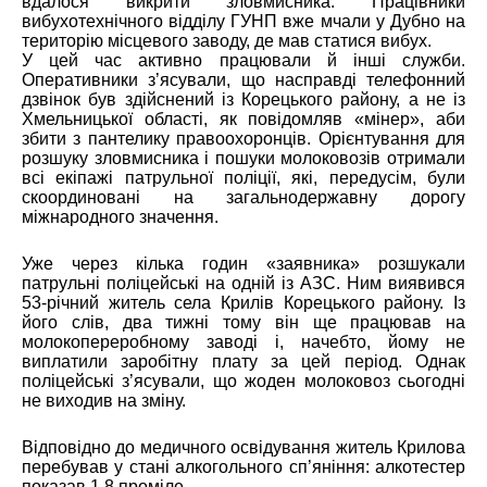
вдалося викрити зловмисника. Працівники
вибухотехнічного відділу ГУНП вже мчали у Дубно на
територію місцевого заводу, де мав статися вибух.
У цей час активно працювали й інші служби.
Оперативники з’ясували, що насправді телефонний
дзвінок був здійснений із Корецького району, а не із
Хмельницької області, як повідомляв «мінер», аби
збити з пантелику правоохоронців. Орієнтування для
розшуку зловмисника і пошуки молоковозів отримали
всі екіпажі патрульної поліції, які, передусім, були
скоординовані на загальнодержавну дорогу
міжнародного значення.
Уже через кілька годин «заявника» розшукали
патрульні поліцейські на одній із АЗС. Ним виявився
53-річний житель села Крилів Корецького району. Із
його слів, два тижні тому він ще працював на
молокопереробному заводі і, начебто, йому не
виплатили заробітну плату за цей період. Однак
поліцейські з’ясували, що жоден молоковоз сьогодні
не виходив на зміну.
Відповідно до медичного освідування житель Крилова
перебував у стані алкогольного сп’яніння: алкотестер
показав 1,8 проміле.