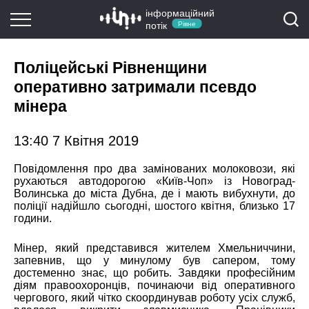
інформаційний
потік
Рівне
Поліцейські Рівненщини
оперативно затримали псевдо
мінера
13:40 7 Квітня 2019
Повідомлення про два замінованих молоковози, які
рухаються автодорогою «Київ-Чоп» із Новоград-
Волинська до міста Дубна, де і мають вибухнути, до
поліції надійшло сьогодні, шостого квітня, близько 17
години.
Мінер, який представився жителем Хмельниччини,
запевнив, що у минулому був сапером, тому
достеменно знає, що робить. Завдяки професійним
діям правоохоронців, починаючи від оперативного
чергового, який чітко скоординував роботу усіх служб,