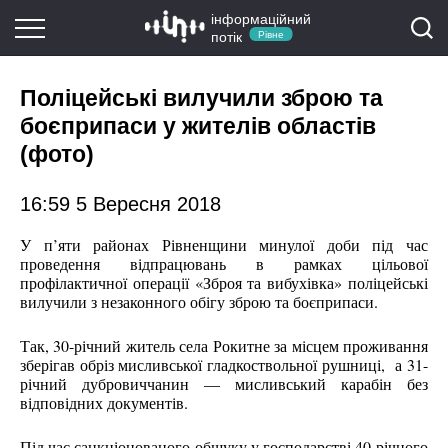
інформаційний
потік
Рівне
Поліцейські вилучили зброю та
боєприпаси у жителів областів
(фото)
16:59 5 Вересня 2018
У п’яти районах Рівненщини минулої доби під час
проведення відпрацювань в рамках цільової
профілактичної операції «Зброя та вибухівка» поліцейські
вилучили з незаконного обігу зброю та боєприпаси.
Так, 30-річний житель села Рокитне за місцем проживання
зберігав обріз мисливської гладкоствольної рушниці, а 31-
річний дубровиччанин — мисливський карабін без
відповідних документів.
Під час санкціонованого обшуку у господарстві 40-річного