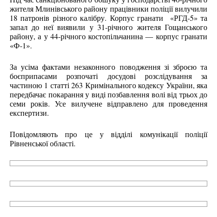
жителя Млинівського району працівники поліції вилучили
18 патронів різного калібру. Корпус гранати «РГД-5» та
запал до неї виявили у 31-річного жителя Гощанського
району, а у 44-річного костопільчанина — корпус гранати
«Ф-1».
За усіма фактами незаконного поводження зі зброєю та
боєприпасами розпочаті досудові розслідування за
частиною 1 статті 263 Кримінального кодексу України, яка
передбачає покарання у виді позбавлення волі від трьох до
семи років. Усе вилучене відправлено для проведення
експертизи.
Повідомляють про це у відділі комунікації поліції
Рівненської області.