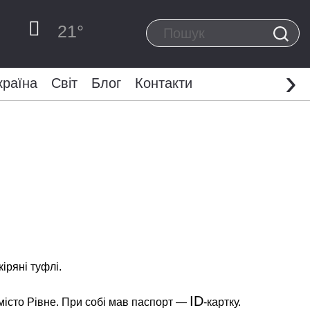
21
°
›
країна
Світ
Блог
Контакти
іряні туфлі.
ID
 місто Рівне. При собі мав паспорт —
-картку.