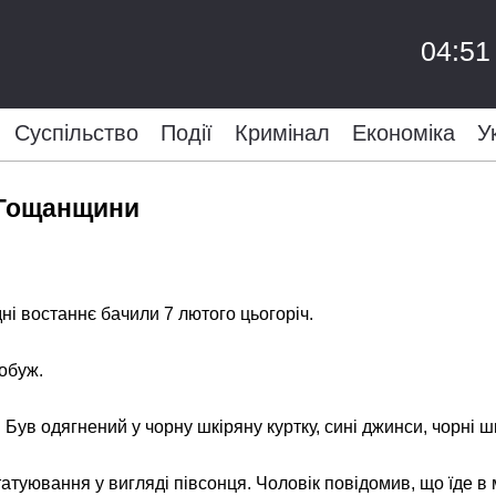
04:51
Суспільство
Події
Кримінал
Економіка
У
в Гощанщини
дні востаннє бачили 7 лютого цьогоріч.
гобуж.
 Був одягнений у чорну шкіряну куртку, сині джинси, чорні шк
татуювання у вигляді півсонця. Чоловік повідомив, що їде в