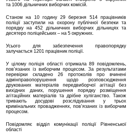
та 1006 дільничних виборчих комісій.
Станом на 10 годину 29 березня 514 працівників
поліції заступили на охорону публічної безпеки та
порядку на 452 дільничних виборчих дільницях та
десятеро поліцейських – на 5 окружних.
Усього для забезпечення правопорядку
залучається 1201 працівник поліції.
У цілому поліція області отримала 89 повідомлень,
пов’язаних із виборчим процесом. За результатами
перевірки складено 26 протоколів про вчинені
адмінправопорушення щодо розповсюдження
друкованих матеріалів передвиборчої агітації без
вихідних даних, порушення порядку розміщення
агітаційних матеріалів та дрібне хуліганство. Також
тривають досудові розслідування у трьох
кримінальних провадженнях, пов’язаних із виборчим
процесом.
Повідомляє відділ комунікації поліції Рівненської
області