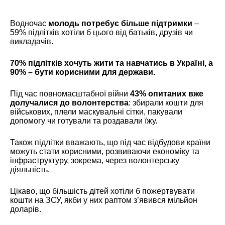
Водночас
молодь потребує більше підтримки
–
59% підлітків хотіли б цього від батьків, друзів чи
викладачів.
70% підлітків хочуть жити та навчатись в Україні, а
90% – бути корисними для держави.
Під час повномасштабної війни
43% опитаних вже
долучалися до волонтерства
: збирали кошти для
військових, плели маскувальні сітки, пакували
допомогу чи готували та роздавали їжу.
Також підлітки вважають, що під час відбудови країни
можуть стати корисними, розвиваючи економіку та
інфраструктуру, зокрема, через волонтерську
діяльність.
Цікаво, що більшість дітей хотіли б пожертвувати
кошти на ЗСУ, якби у них раптом з’явився мільйон
доларів.