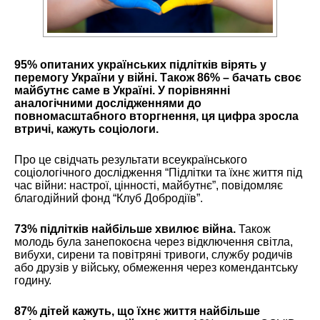
95% опитаних українських підлітків вірять у
перемогу України у війні. Також 86% – бачать своє
майбутнє саме в Україні. У порівнянні
аналогічними дослідженнями до
повномасштабного вторгнення, ця цифра зросла
втричі, кажуть соціологи.
Про це свідчать
результати
всеукраїнського
соціологічного дослідження “Підлітки та їхнє життя під
час війни: настрої, цінності, майбутнє”, повідомляє
благодійний фонд “Клуб Добродіїв”.
73% підлітків найбільше хвилює війна.
Також
молодь була занепокоєна через відключення світла,
вибухи, сирени та повітряні тривоги, службу родичів
або друзів у війську, обмеження через комендантську
годину.
87% дітей кажуть, що їхнє життя найбільше