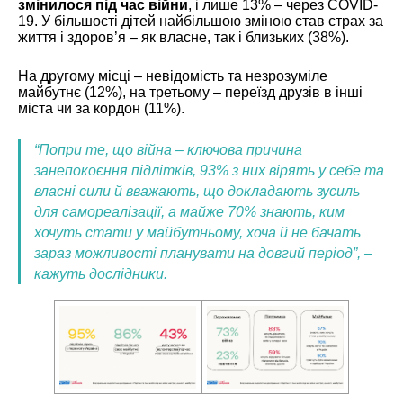
змінилося під час війни
, і лише 13% – через COVID-
19. У більшості дітей найбільшою зміною став страх за
життя і здоров’я – як власне, так і близьких (38%).
На другому місці – невідомість та незрозуміле
майбутнє (12%), на третьому – переїзд друзів в інші
міста чи за кордон (11%).
“Попри те, що війна – ключова причина
занепокоєння підлітків, 93% з них вірять у себе та
власні сили й вважають, що докладають зусиль
для самореалізації, а майже 70% знають, ким
хочуть стати у майбутньому, хоча й не бачать
зараз можливості планувати на довгий період”, –
кажуть дослідники.