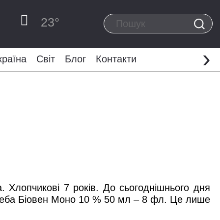
23
°
›
країна
Світ
Блог
Контакти
а. Хлопчикові 7 років. До сьогоднішнього дня
реба Біовен Моно 10 % 50 мл – 8 фл. Це лише