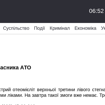
06:52
Суспільство
Події
Кримінал
Економіка
У
часника АТО
стрий отеомієліт верхньої третини лівого стегн
ими ліками. На завтра такої змоги вже немає. Т