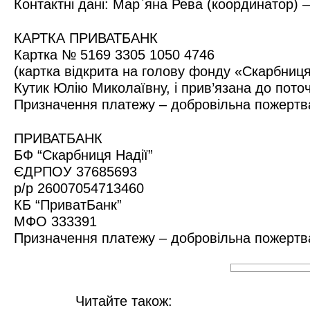
Контактні дані: Мар`яна Рева (координатор) –
КАРТКА ПРИВАТБАНК
Картка № 5169 3305 1050 4746
(картка відкрита на голову фонду «Скарбниця
Кутик Юлію Миколаївну, і прив’язана до пото
Призначення платежу – добровільна пожертва
ПРИВАТБАНК
БФ “Скарбниця Надії”
ЄДРПОУ 37685693
р/р 26007054713460
КБ “ПриватБанк”
МФО 333391
Призначення платежу – добровільна пожертва
Читайте також: