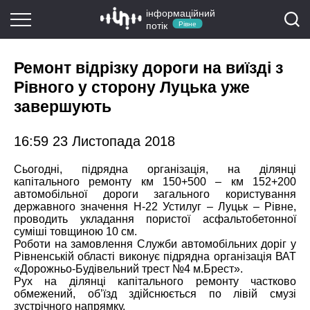
інформаційний
потік
Рівне
Ремонт відрізку дороги на виїзді з
Рівного у сторону Луцька уже
завершують
16:59 23 Листопада 2018
Сьогодні, підрядна організація, на ділянці
капітального ремонту км 150+500 – км 152+200
автомобільної дороги загального користування
державного значення Н-22 Устилуг – Луцьк – Рівне,
проводить укладання пористої асфальтобетонної
суміші товщиною 10 см.
Роботи на замовлення Служби автомобільних доріг у
Рівненській області виконує підрядна організація ВАТ
«Дорожньо-Будівельний трест №4 м.Брест».
Рух на
ділянці капітального ремонту частково
обмежений, об’їзд здійснюється по лівій смузі
зустрічного напрямку.