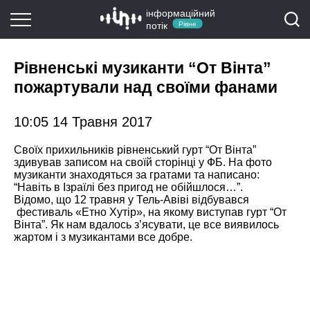
інформаційний
потік
Рівне
Рівненські музиканти “От Вінта”
пожартували над своїми фанами
10:05 14 Травня 2017
Своїх прихильників рівненський гурт “От Вінта”
здивував записом на своїй сторінці у ФБ. На фото
музиканти знаходяться за гратами та написано:
“Навіть в Ізраїлі без пригод не обійшлося…”.
Відомо, що 12 травня у Тель-Авіві відбувався
фестиваль «Етно Хутір», на якому виступав гурт “От
Вінта”. Як нам вдалось з’ясувати, це все виявилось
жартом і з музикантами все добре.