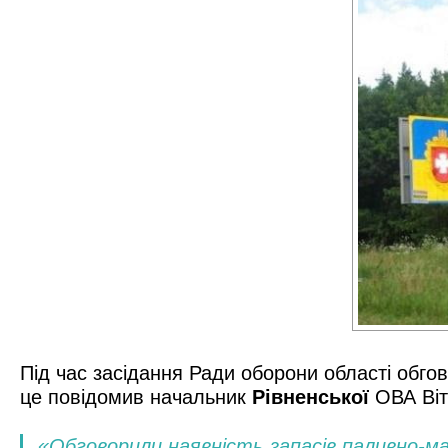
Під час засідання Ради оборони області обго
це
повідомив
начальник
Рівненської
ОВА Віт
«Обговорили наявність запасів паливно-м