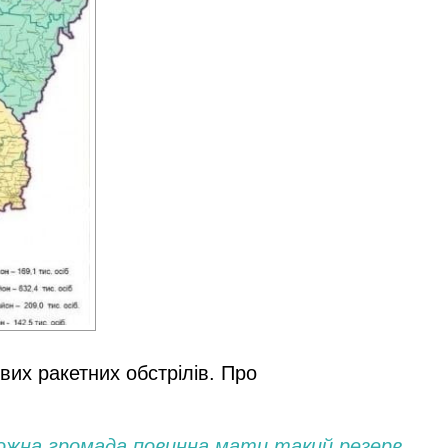
вих ракетних обстрілів. Про
Кожна громада повинна мати такий резерв.