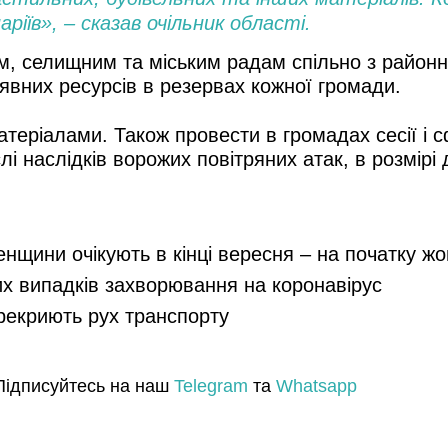
іїв», – сказав очільник області.
м, селищним та міським радам спільно з районн
явних ресурсів в резервах кожної громади.
атеріалами. Також провести в громадах сесії і
лі наслідків ворожих повітряних атак, в розмір
енщини очікують в кінці вересня – на початку ж
их випадків захворювання на коронавірус
ерекриють рух транспорту
Підписуйтесь на наш
Telegram
та
Whatsapp