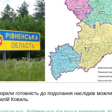
ворили готовність до подолання наслідків можли
алій Коваль.
астильних, будівельних та інших матеріалів. 