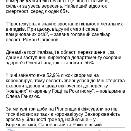
померли 48 жителів області. Це рівно стільки ж,
скільки за увесь вересень. Найвищий відсоток
смертності серед людей 65+.
“Простежується значне зростання кількості летальних
випадків. При цьому, відсутні смерті серед
вакцинованих осіб”, – заявив головний санлікар
області Роман Сафонов.
Динаміка госпіталізації в області перевищена і, за
даними заступниці директора департаменту охорони
здоров’я Олени Гандзюк, становить 56%.
“Нині зайнято вже 52,9% ліжок хворими на
коронавірус, тому область звернулася до Міністерства
охорони здоров’я щодо включення до переліку
“ковідних” лікарень у Гощі та Рокитному”, – повідомила
Олена Гандзюк.
За минулі три доби на Рівненщині фіксували по пів
тисячі нових випадків коронавірусу. Захворюваність
зросла у більшості громад, найбільше – у
Березнівській, Сарненській та Рокитнівській.