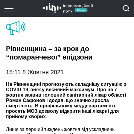
інформаційний
потік
Рівне
Рівненщина – за крок до
“помаранчевої” епідзони
15:11 8 Жовтня 2021
На Рівненщині прогнозують складнішу ситуацію з
COVID-19, аніж у весняний максимум. Про це 7
жовтня заявив головний санітарний лікар області
Роман Сафонов і додав, що значно зросла
смертність. В профільному меддепартаменті
просять МОЗ дозволу відкрити інші лікарні для
прийому хворих.
Лише за перший тиждень жовтня від ускладнень