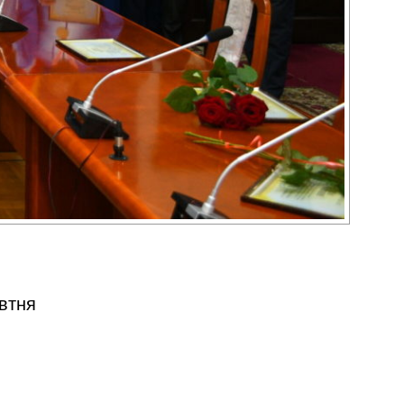
овтня