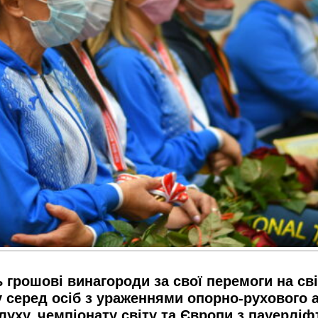
 грошові винагороди за свої перемоги на св
 серед осіб з ураженнями опорно-рухового 
луху, чемпіонату світу та Європи з пауерлі