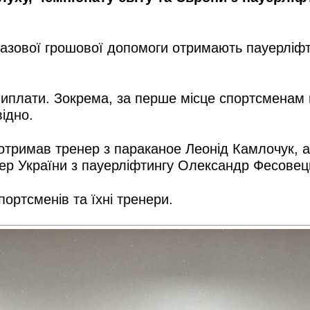
азової грошової допомоги отримають пауерліфт
иплати. Зокрема, за перше місце спортсменам в
відно.
отримав тренер з параканое Леонід Камлочук, а
нер України з пауерліфтингу Олександр Фесовец
ортсменів та їхні тренери.