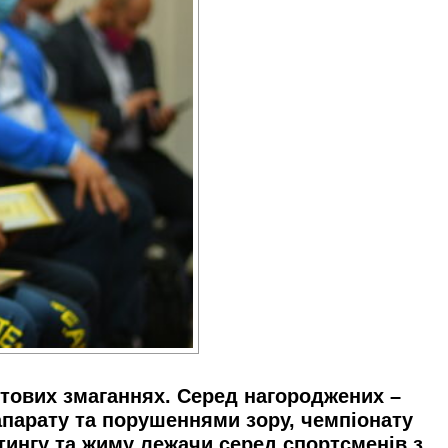
ітових змаганнях. Серед нагороджених –
апарату та порушеннями зору, чемпіонату
фтингу та жиму лежачи серед спортсменів з