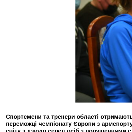
Спортсмени та тренери області отримають
переможці чемпіонату Європи з армспорту
світу з дзюдо серед осіб з порушеннями с