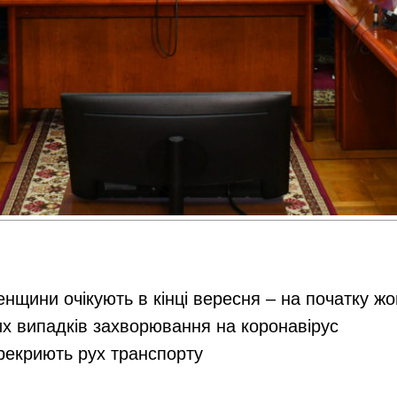
енщини очікують в кінці вересня – на початку ж
их випадків захворювання на коронавірус
ерекриють рух транспорту