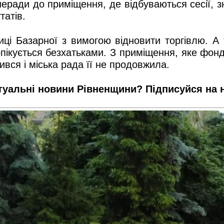
еради до приміщення, де відбуваються сесії, зн
татів.
лиці Базарної з вимогою відновити торгівлю. 
пікується безхатьками. З приміщення, яке фон
вся і міська рада її не продовжила.
туальні новини Рівненщини? Підписуйся на