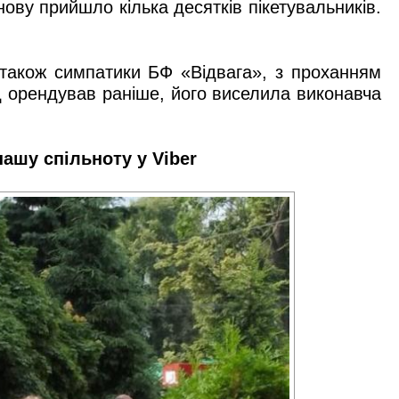
ову прийшло кілька десятків пікетувальників.
А також симпатики БФ «Відвага», з проханням
д орендував раніше, його виселила виконавча
 нашу
спільноту у Viber