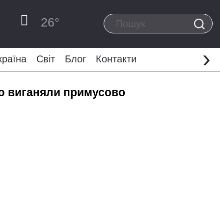
26
°
›
країна
Світ
Блог
Контакти
ою виганяли примусово