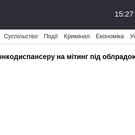
15:27
Суспільство
Події
Кримінал
Економіка
У
 онкодиспансеру на мітинг під облрад