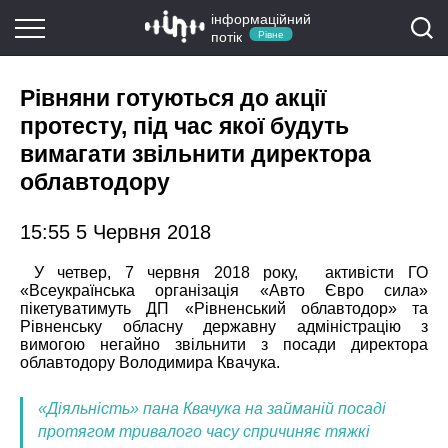
інформаційний
потік
Рівне
Рівняни готуються до акції
протесту, під час якої будуть
вимагати звільнити директора
облавтодору
15:55 5 Червня 2018
У четвер, 7 червня 2018 року, активісти ГО
«Всеукраїнська організація «Авто Євро сила»
пікетуватимуть ДП «Рівненський облавтодор» та
Рівненську обласну державну адміністрацію з
вимогою негайно звільнити з посади директора
облавтодору Володимира Квачука.
«Діяльність» пана Квачука на займаній посаді
протягом тривалого часу спричиняє тяжкі