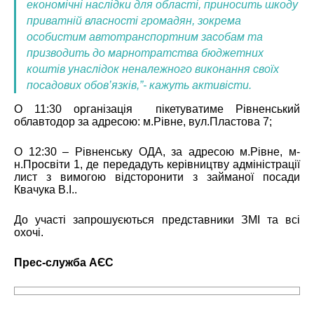
економічні наслідки для області, приносить шкоду
приватній власності громадян, зокрема
особистим автотранспортним засобам та
призводить до марнотратства бюджетних
коштів унаслідок неналежного виконання своїх
посадових обов’язків,”- кажуть активісти.
О 11:30 організація пікетуватиме Рівненський
облавтодор за адресою: м.Рівне, вул.Пластова 7;
О 12:30 – Рівненську ОДА, за адресою м.Рівне, м-
н.Просвіти 1, де передадуть керівництву адміністрації
лист з вимогою відсторонити з займаної посади
Квачука В.І..
До участі запрошуєються представники ЗМІ та всі
охочі.
Прес-служба АЄС