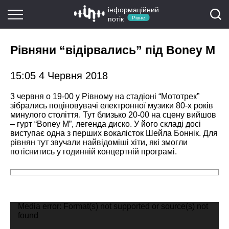
інформаційний
потік
Рівне
Рівняни “відірвались” під Boney M
15:05 4 Червня 2018
3 червня о 19-00 у Рівному на стадіоні “Мототрек”
зібрались поціновувачі електронної музики 80-х років
минулого століття. Тут близько 20-00 на сцену вийшов
– гурт “Boney M”, легенда диско. У його складі досі
виступає одна з перших вокалісток Шейла Боннік. Для
рівнян тут звучали найвідоміші хіти, які змогли
потіснитись у годинній концертній програмі.
Відеопрогравач
Media error: Format(s) not supported or source(s) not
found