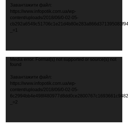
Завантажити файл:
https://www.infopotik.com.ua/wp-
content/uploads/2018/06/0-02-05-
cb292a6549c51706c1e21d4b80e283a866d371395083f94
_=1
Відеопрогравач
Media error: Format(s) not supported or source(s) not
found
Завантажити файл:
https://www.infopotik.com.ua/wp-
content/uploads/2018/06/0-02-05-
6c2994bb4e498f480977d8dd0ce2800767c1693661c9482
_=2