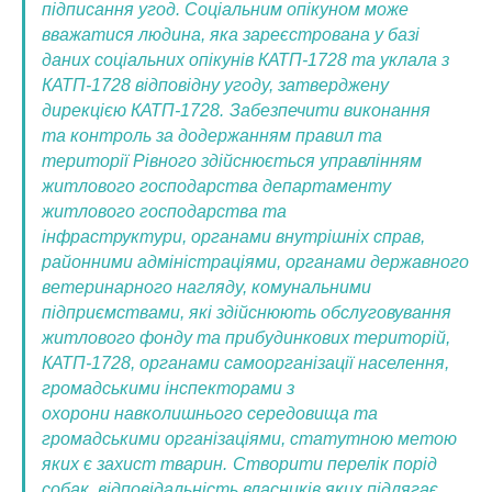
підписання угод. Соціальним опікуном може
вважатися людина, яка зареєстрована у базі
даних соціальних опікунів КАТП-1728 та уклала з
КАТП-1728 відповідну угоду, затверджену
дирекцією КАТП-1728.
Забезпечити виконання
та контроль за додержанням правил та
території Рівного здійснюється управлінням
житлового господарства департаменту
житлового господарства та
інфраструктури, органами внутрішніх справ,
районними адміністраціями, органами державного
ветеринарного нагляду, комунальними
підприємствами, які здійснюють обслуговування
житлового фонду та прибудинкових територій,
КАТП-1728, органами самоорганізації населення,
громадськими інспекторами з
охорони навколишнього середовища та
громадськими організаціями, статутною метою
яких є захист тварин.
Створити перелік порід
собак, відповідальність власників яких підлягає