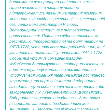
дотримання ветеринарно-санітарних вимог.
Право власності на тварину повинно
підтверджуватись наявним на тварині номерним
жетоном з відповідною реєстрацією в електронній
базі даних домашніх тварин Рівного.
Ветеринарний паспорт не є підтвердженням
права власності.
Покласти відповідальність за
реєстрацію (перереєстрацію) та облік тварин на
КАТП-1728, установи ветеринарної медицини, інші
установи та організації, уповноважені КАТП-1728.
Особа, яка утримує домашню тварину,
зобов’язана дотримуватися санітарно-гігієнічних
норм експлуатації житлового приміщення, де
утримується домашня тварина (місце постійного
утримання), та норм співжиття.
Заборонити
викидати трупи собак, котів та інших тварин або
захоронювати їх у невідведених для цього місцях.
Заборонити жорстоко поводитись з домашніми
тваринами, залишати бездоглядними або
знищувати їх.
Заборонити відпускати собак на