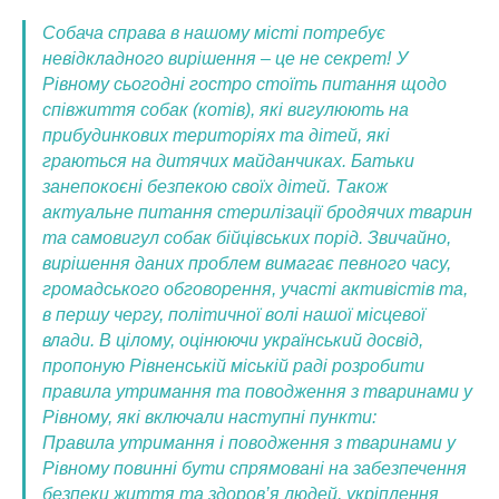
Собача справа в нашому місті потребує
невідкладного вирішення – це не секрет!
У
Рівному сьогодні гостро стоїть питання щодо
співжиття собак (котів), які вигулюють на
прибудинкових територіях та дітей, які
граються на дитячих майданчиках. Батьки
занепокоєні безпекою своїх дітей. Також
актуальне питання стерилізації бродячих тварин
та самовигул собак бійцівських порід. Звичайно,
вирішення даних проблем вимагає певного часу,
громадського обговорення, участі активістів та,
в першу чергу, політичної волі нашої місцевої
влади. В цілому, оцінюючи український досвід,
пропоную Рівненській міській раді розробити
правила утримання та поводження з тваринами у
Рівному, які включали наступні пункти:
Правила утримання і поводження з тваринами у
Рівному повинні бути спрямовані на забезпечення
безпеки життя та здоров’я людей, укріплення