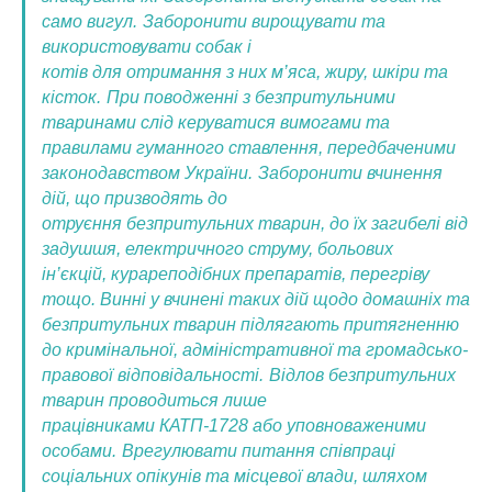
само вигул.
Заборонити вирощувати та
використовувати собак і
котів для отримання з них м’яса, жиру, шкіри та
кісток.
При поводженні з безпритульними
тваринами слід керуватися вимогами та
правилами гуманного ставлення, передбаченими
законодавством України.
Заборонити вчинення
дій, що призводять до
отруєння безпритульних тварин, до їх загибелі від
задушшя, електричного струму, больових
ін’єкцій, курареподібних препаратів, перегріву
тощо. Винні у вчинені таких дій щодо домашніх та
безпритульних тварин підлягають притягненню
до кримінальної, адміністративної та громадсько-
правової відповідальності.
Відлов безпритульних
тварин проводиться лише
працівниками КАТП-1728 або уповноваженими
особами.
Врегулювати питання співпраці
соціальних опікунів та місцевої влади, шляхом