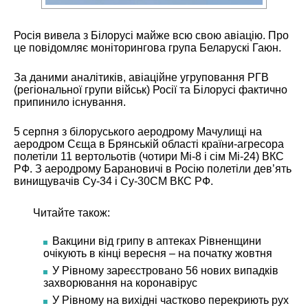
Росія вивела з Білорусі майже всю свою авіацію. Про
це повідомляє моніторингова група Беларускі Гаюн.
За даними аналітиків, авіаційне угруповання РГВ
(регіональної групи військ) Росії та Білорусі фактично
припинило існування.
5 серпня з білоруського аеродрому Мачулищі на
аеродром Сєща в Брянській області країни-агресора
полетіли 11 вертольотів (чотири Мі-8 і сім Мі-24) ВКС
РФ. З аеродрому Барановичі в Росію полетіли дев’ять
винищувачів Су-34 і Су-30СМ ВКС РФ.
Читайте також:
Вакцини від грипу в аптеках Рівненщини
очікують в кінці вересня – на початку жовтня
У Рівному зареєстровано 56 нових випадків
захворювання на коронавірус
У Рівному на вихідні частково перекриють рух