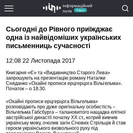
інформаційний
потік
Рівне
Сьогодні до Рівного приїжджає
одна із найвідоміших українських
письменниць сучасності
12:08 22 Листопада 2017
Книгарня «Є» та «Видавництво Старого Лева»
запрошують на презентацію роману Наталки
Сняданко «Охайні прописи ерцгерцога Вільгельма».
Початок – о 18.30.
«Охайні прописи ерцгерцога Вільгельма»
розповідають про дуже оригінальну особистість –
Вільгельма Габсбурга – талановитого нащадка елітної
австрійської династії початку ХХ ст., котрий вивчив
українську мову, очолив загін Січових Стрільців й став
героєм українського визвольного руху під