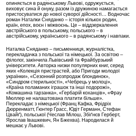
опиняється в радянському Львові, одружується,
виховує сина й онуку, разом із дружиною намагається
пристосуватися до нової суворої дійсності… Водночас
роман Наталки Сняданко – історія кількох родин,
країн, епох, воєн і міжвоєнь. Це – віддзеркалення
австрійського в польському, польського – в
австрійському, українського – в радянському і навпаки.
Наталка Сняданко – письменниця, журналістка,
перекладачка з польської та німецької. За освітою –
філолог, закінчила Львівський та Фрайбурзький
університети. Авторка низки популярних книг, серед
яких «Колекція пристрастей, або Пригоди молодої
українки», «Сезонний розпродаж блондинок»,
«Синдром стерильності», «Чебрець у молоці»,
«Країна поламаних іграшок та інші подорожі»,
«Комашина тарзанка», «Гербарій коханців», «Фрау
Мюллер не налаштована платити більше».
Перекладає з німецької (Франц Кафка, Фрідріх
Дюрренматт, Ґюнтер Ґрасс, Юдіт Германн, Стефан
Цвайґ), польської (Чеслав Мілош, Збіґнєв Герберт,
Ярослав Івашкевич, Ян Бжехва). Народилася й
мешкає у Львові.