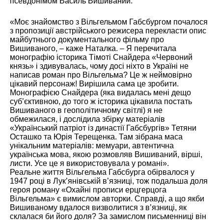
псевдонімом Василь Вишиваний.
«Моє знайомство з Вільгельмом Габсбургом почалося
з пропозиції австрійського режисера перекласти опис
майбутнього документального фільму про
Вишиваного, – каже Наталка. – Я перечитала
монографію історика
Тімоті Снайдера «Червоний
князь» і здивувалась, чому досі ніхто в Україні не
написав роман про Вільгельма? Це ж неймовірно
цікавий персонаж! Вирішила сама це зробити.
Монографією Снайдера (яка видалась мені дещо
суб’єктивною, до того ж історика цікавила постать
Вишиваного в геополітичному світлі) я не
обмежилася, і дослідила збірку матеріалів
«Український патріот із династії Габсбургів» Тетяни
Осташко та Юрія Терещенка. Там зібрана маса
унікальним матеріалів: мемуари, автентична
українська мова, якою розмовляв Вишиваний, вірші,
листи. Усе це я використовувала у романі».
Реальне життя Вільгельма Габсбурга обірвалося у
1947 році в Лук’янівській в’язниці, тож подальша доля
героя роману «Охайні прописи ерцгерцога
Вільгельма» є вимислом авторки. Справді, а що якби
Вишиваному вдалося визволитися з в’язниці, як
склалася би його доля? За замислом письменниці він