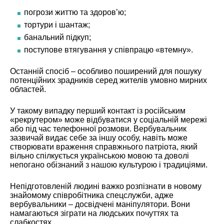
погрози життю та здоров’ю;
тортури і шантаж;
банальний підкуп;
поступове втягування у співпрацю «втемну».
Останній спосіб – особливо поширений для пошуку
потенційних зрадників серед жителів умовно мирних
областей.
У такому випадку перший контакт із російським
«рекрутером» може відбуватися у соціальній мережі
або під час телефонної розмови. Вербувальник
зазвичай видає себе за іншу особу, навіть може
створювати враження справжнього патріота, який
вільно спілкується українською мовою та доволі
непогано обізнаний з нашою культурою і традиціями.
Непідготовленій людині важко розпізнати в новому
знайомому співробітника спецслужби, адже
вербувальники – досвідчені маніпулятори. Вони
намагаються зіграти на людських почуттях та
слабкостях.