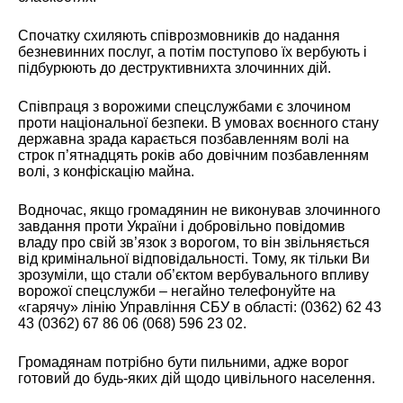
Спочатку схиляють співрозмовників до надання
безневинних послуг, а потім поступово їх вербують і
підбурюють до деструктивнихта злочинних дій.
Співпраця з ворожими спецслужбами є злочином
проти національної безпеки. В умовах воєнного стану
державна зрада карається позбавленням волі на
строк п’ятнадцять років або довічним позбавленням
волі, з конфіскацію майна.
Водночас, якщо громадянин не виконував злочинного
завдання проти України і добровільно повідомив
владу про свій зв’язок з ворогом, то він звільняється
від кримінальної відповідальності. Тому, як тільки Ви
зрозуміли, що стали об’єктом вербувального впливу
ворожої спецслужби – негайно телефонуйте на
«гарячу» лінію Управління СБУ в області: (0362) 62 43
43 (0362) 67 86 06 (068) 596 23 02.
Громадянам потрібно бути пильними, адже ворог
готовий до будь-яких дій щодо цивільного населення.