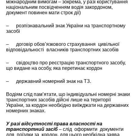
міжнародним вимогам – зокрема, у разі користування
національним посвідченням водія закордоном,
документ повинен мати строк дії)
– розпізнавальний знак України на транспортному
засобі
– договір обов’язкового страхування цивільної
відповідальності власників транспортних засобів
– свідоцтво про реєстрацію транспортного засобу,
що видане на особу, яка перетинає кордон
– державний номерний знак на ТЗ.
Водіям слід пам’ятати, що індивідуальні номерні знаки
транспортних засобів дійсні лише на території
України, за кордон необхідно виїжджати на державних
номерних знаках.
У разі відсутності права власності на
транспортний засіб
– слід оформити документи
для поїздки за кордон, для цього необхідна заява