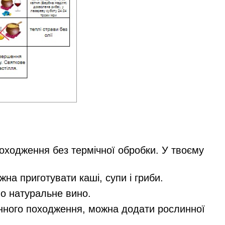
го походження без термічної обробки. У твоєму
ожна приготувати каші, супи і гриби.
ено натуральне вино.
линного походження, можна додати рослинної