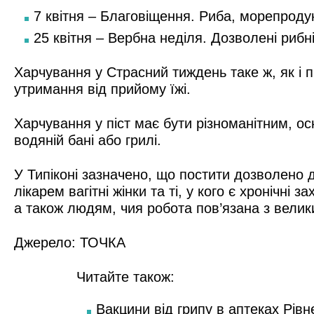
7 квітня – Благовіщення. Риба, морепроду
25 квітня – Вербна неділя. Дозволені рибн
Харчування у Страсний тиждень таке ж, як і п
утримання від прийому їжі.
Харчування у піст має бути різноманітним, ос
водяній бані або грилі.
У Типіконі зазначено, що постити дозволено ді
лікарем вагітні жінки та ті, у кого є хронічн
а також людям, чия робота пов’язана з вели
Джерело:
ТОЧКА
Читайте також:
Вакцини від грипу в аптеках Рівн