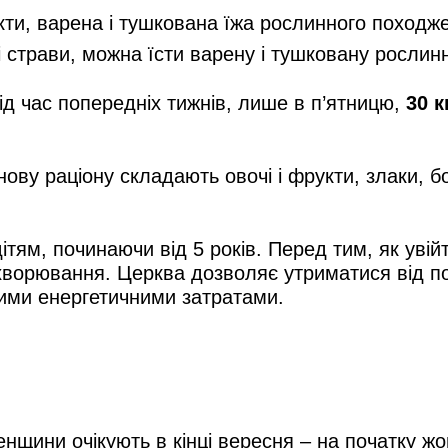
кти, варена і тушкована їжа рослинного походже
і страви, можна їсти варену і тушковану рослин
ід час попередніх тижнів, лише в п’ятницю,
30 к
нову раціону складають овочі і фрукти, злаки, 
тям, починаючи від 5 років. Перед тим, як увійт
і захворювання. Церква дозволяє утриматися від 
кими енергетичними затратами.
енщини очікують в кінці вересня – на початку ж