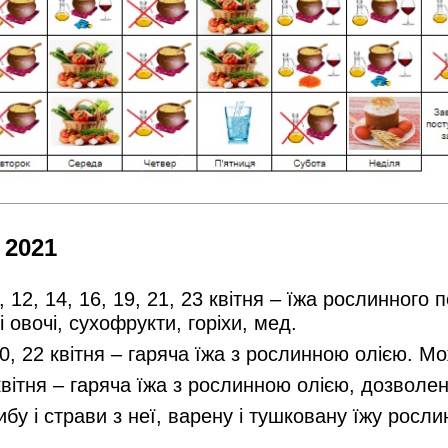
 2021
, 9, 12, 14, 16, 19, 21, 23 квітня – їжа рослинно
і овочі, сухофрукти, горіхи, мед.
, 20, 22 квітня – гаряча їжа з рослинною олією. М
18 квітня – гаряча їжа з рослинною олією, дозвол
ибу і страви з неї, варену і тушковану їжу рос