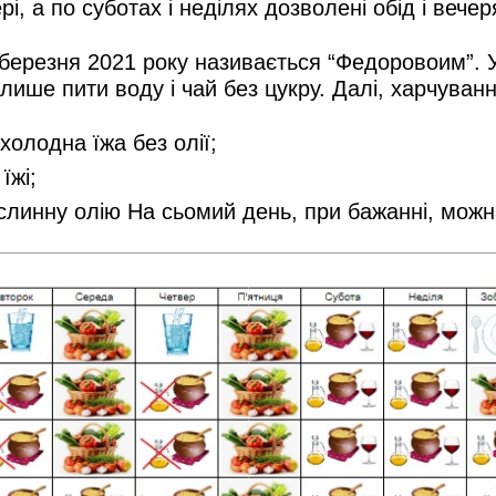
, а по суботах і неділях дозволені обід і вечер
 березня 2021 року називається “Федоровоим”. 
 лише пити воду і чай без цукру. Далі, харчув
холодна їжа без олії;
їжі;
слинну олію На сьомий день, при бажанні, можн