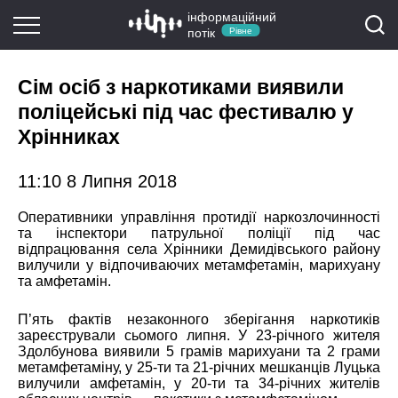
інформаційний
потік
Рівне
Сім осіб з наркотиками виявили
поліцейські під час фестивалю у
Хрінниках
11:10 8 Липня 2018
Оперативники управління протидії наркозлочинності
та інспектори патрульної поліції під час
відпрацювання села Хрінники Демидівського району
вилучили у відпочиваючих метамфетамін, марихуану
та амфетамін.
П’ять фактів незаконного зберігання наркотиків
зареєстрували сьомого липня. У 23-річного жителя
Здолбунова виявили 5 грамів марихуани та 2 грами
метамфетаміну, у 25-ти та 21-річних мешканців Луцька
вилучили амфетамін, у 20-ти та 34-річних жителів