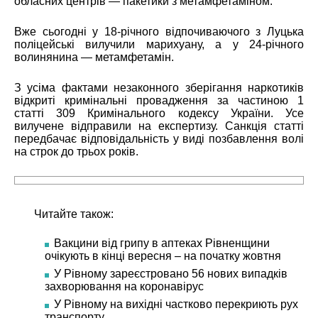
обласних центрів — пакетики з метамфетаміном.
Вже сьогодні у 18-річного відпочиваючого з Луцька
поліцейські вилучили марихуану, а у 24-річного
волинянина — метамфетамін.
З усіма фактами незаконного зберігання наркотиків
відкриті кримінальні провадження за частиною 1
статті 309 Кримінального кодексу України. Усе
вилучене відправили на експертизу. Санкція статті
передбачає відповідальність у виді позбавлення волі
на строк до трьох років.
Читайте також:
Вакцини від грипу в аптеках Рівненщини
очікують в кінці вересня – на початку жовтня
У Рівному зареєстровано 56 нових випадків
захворювання на коронавірус
У Рівному на вихідні частково перекриють рух
транспорту