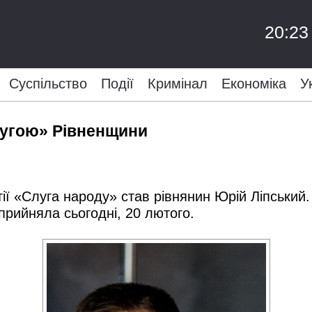
20:23
Суспільство
Події
Кримінал
Економіка
У
лугою» Рівненщини
тії «Слуга народу» став рівнянин Юрій Ліпський.
прийняла сьогодні, 20 лютого.