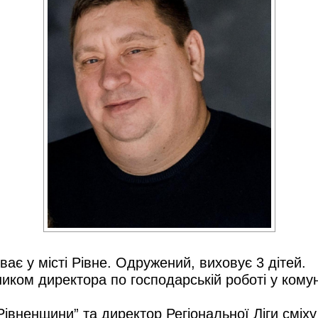
ває у місті Рівне. Одружений, виховує 3 дітей.
пником директора по господарській роботі у ком
вненщини” та директор Регіональної Ліги сміху 