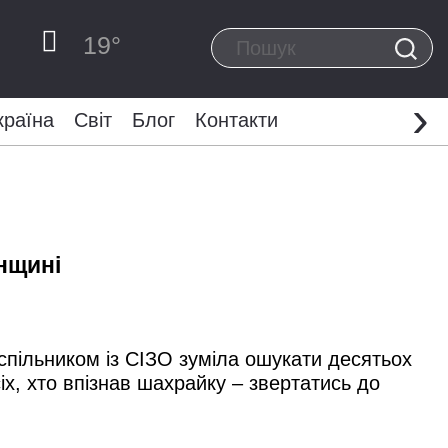
19
°
›
країна
Світ
Блог
Контакти
енщині
 спільником із СІЗО зуміла ошукати десятьох
іх, хто впізнав шахрайку – звертатись до