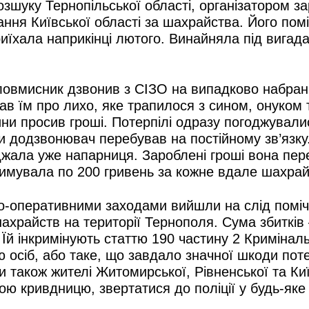
зшуку Тернопільської області, організатором за
ання Київської області за шахрайства. Його пом
иїхала наприкінці лютого. Винайняла під вигад
овмисник дзвонив з СІЗО на випадково набрані
дав їм про лихо, яке трапилося з сином, онуком
юдини просив гроші. Потерпілі одразу погоджувал
и додзвонювач перебував на постійному зв’язку.
жала уже напарниця. Зароблені гроші вона пере
имувала по 200 гривень за кожне вдале шахрай
-оперативними заходами вийшли на слід помічн
ахрайств на території Тернополя. Сума збитків 
 Їй інкримінують статтю 190 частину 2 Кримінал
осіб, або таке, що завдало значної шкоди поте
и також жителі Житомирської, Рівненської та Ки
 свою кривдницю, звертатися до поліції у будь-я