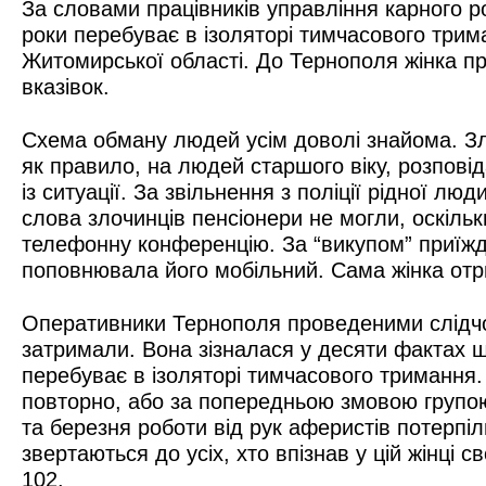
За словами працівників управління карного ро
роки перебуває в ізоляторі тимчасового трим
Житомирської області. До Тернополя жінка пр
вказівок.
Схема обману людей усім доволі знайома. Зл
як правило, на людей старшого віку, розпові
із ситуації. За звільнення з поліції рідної л
слова злочинців пенсіонери не могли, оскільк
телефонну конференцію. За “викупом” приїжд
поповнювала його мобільний. Сама жінка отр
Оперативники Тернополя проведеними слідчо
затримали. Вона зізналася у десяти фактах ш
перебуває в ізоляторі тимчасового тримання.
повторно, або за попередньою змовою групою 
та березня роботи від рук аферистів потерпіл
звертаються до усіх, хто впізнав у цій жінці
102.