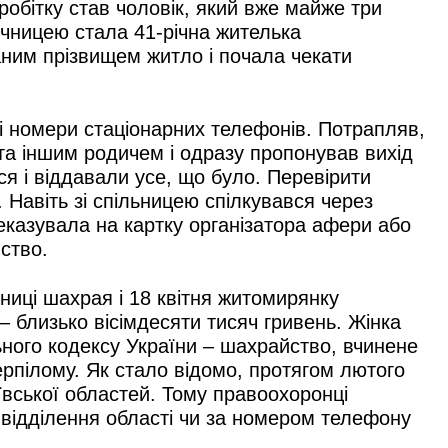
робітку став чоловік, який вже майже три
ічницею стала 41-річна жителька
аним прізвищем житло і почала чекати
 номери стаціонарних телефонів. Потрапляв,
 та іншим родичем і одразу пропонував вихід
ися і віддавали усе, що було. Перевірити
 Навіть зі спільницею спілкувався через
казувала на картку організатора афери або
ство.
иці шахрая і 18 квітня житомирянку
– близько вісімдесяти тисяч гривень. Жінка
ьного кодексу України – шахрайство, вчинене
рпілому. Як стало відомо, протягом лютого
ївської областей. Тому правоохоронці
ке відділення області чи за номером телефону