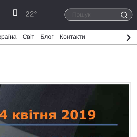
22
°
›
країна
Світ
Блог
Контакти