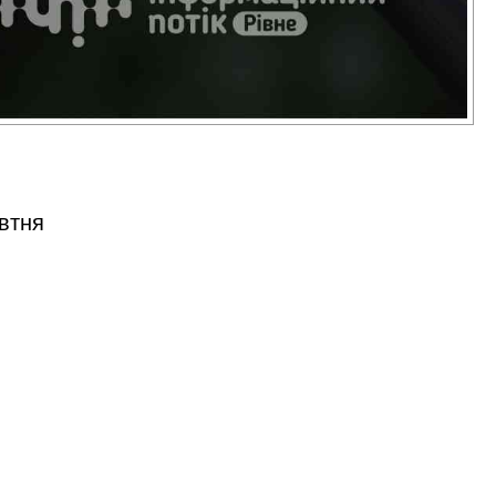
овтня