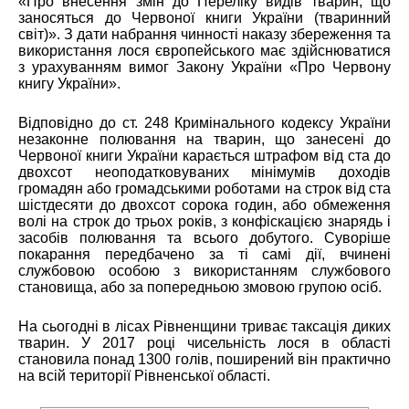
«Про внесення змін до Переліку видів тварин, що
заносяться до Червоної книги України (тваринний
світ)». З дати набрання чинності наказу збереження та
використання лося європейського має здійснюватися
з урахуванням вимог Закону України «Про Червону
книгу України».
Відповідно до ст. 248 Кримінального кодексу України
незаконне полювання на тварин, що занесені до
Червоної книги України карається штрафом від ста до
двохсот неоподатковуваних мінімумів доходів
громадян або громадськими роботами на строк від ста
шістдесяти до двохсот сорока годин, або обмеження
волі на строк до трьох років, з конфіскацією знарядь і
засобів полювання та всього добутого. Суворіше
покарання передбачено за ті самі дії, вчинені
службовою особою з використанням службового
становища, або за попередньою змовою групою осіб.
На сьогодні в лісах Рівненщини триває таксація диких
тварин. У 2017 році чисельність лося в області
становила понад 1300 голів, поширений він практично
на всій території Рівненської області.