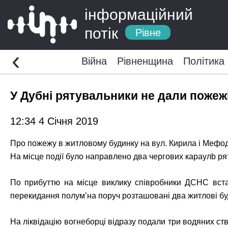
інформаційний
потік
Рівне
‹
Війна
Рівненщина
Політика
У Дубні рятувальники не дали пожеж
12:34 4 Січня 2019
Про пожежу в житловому будинку на вул. Кирила і Мефоді
На місце події було направлено два чергових караулb ря
По прибуттю на місце виклику співробники ДСНС вста
перекидання полум’на поруч розташовані два житлові бу
На ліквідацію вогнеборці відразу подали три водяних ст