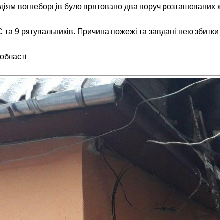
 діям вогнеборців було врятовано два поруч розташованих 
НС та 9 рятувальників. Причина пожежі та завдані нею збит
області