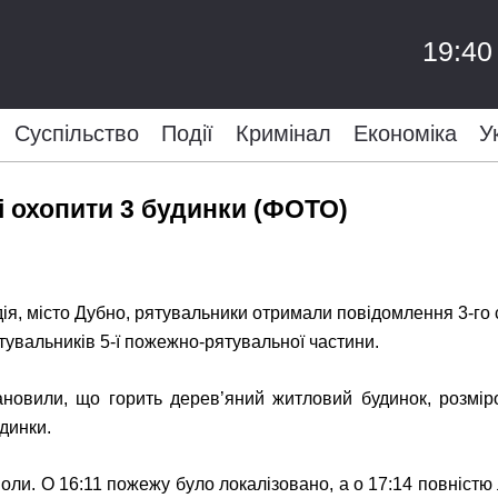
19:40
Суспільство
Події
Кримінал
Економіка
У
і охопити 3 будинки (ФОТО)
я, місто Дубно, рятувальники отримали повідомлення 3-го с
тувальників 5-ї пожежно-рятувальної частини.
новили, що горить дерев’яний житловий будинок, розмір
динки.
воли. О 16:11 пожежу було локалізовано, а о 17:14 повністю