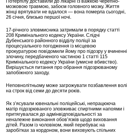
Потерпілу доставили до лікарні із важкою черепно-
мозковою травмою, забоєм головного мозку. Життя
жінці врятувати не вдалося — вона померла сьогодні,
26 січня, близько першої ночі.
17-річного зловмисника затримали в порядку статті
208 Кримінального кодексу України. Слідчі
Дубенського районного відділу поліції за
процесуального погодження із місцевою
прокуратурою повідомили йому про підозру у вчиненні
злочину, передбаченого частиною 1 статті 115
Кримінального кодексу України (умисне вбивство).
Вирішується питання про обрання підозрюваному
запобіжного заходу.
Неповнолітньому може загрожувати позбавлення волі
на строк від семи до десяти років.
Як з’ясували ювенальні поліцейські, непрацююча
матір підозрюваного зловживає спиртними напоями і
притягувалася до адмінвідповідальності за
неналежне виконання обов’язків щодо виховання
дітей. Разом із чоловіком, який перебуває на
заробітках за кордоном, вони виховують спільних