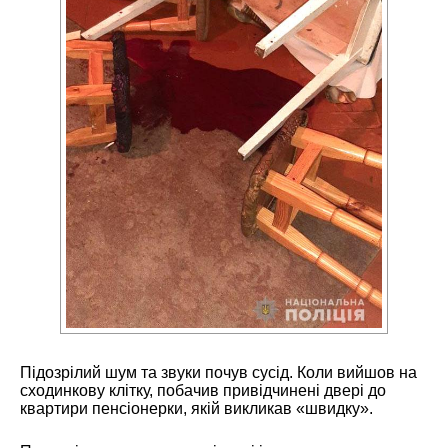
Підозрілий шум та звуки почув сусід. Коли вийшов на
сходинкову клітку, побачив привідчинені двері до
квартири пенсіонерки, якій викликав «швидку».