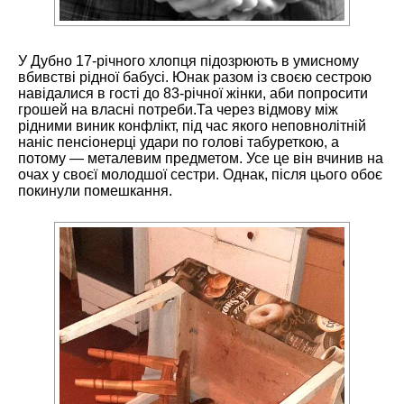
У Дубно 17-річного хлопця підозрюють в умисному
вбивстві рідної бабусі. Юнак разом із своєю сестрою
навідалися в гості до 83-річної жінки, аби попросити
грошей на власні потреби.Та через відмову між
рідними виник конфлікт, під час якого неповнолітній
наніс пенсіонерці удари по голові табуреткою, а
потому — металевим предметом. Усе це він вчинив на
очах у своєї молодшої сестри. Однак, після цього обоє
покинули помешкання.