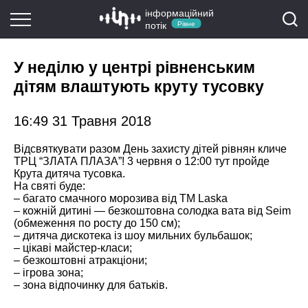
інформаційний
потік
Рівне
У неділю у центрі рівненським
дітям влаштують круту тусовку
16:49 31 Травня 2018
Відсвяткувати разом День захисту дітей рівнян кличе
ТРЦ “ЗЛАТА ПЛАЗА”! 3 червня о 12:00 тут пройде
Крута дитяча тусовка.
На святі буде:
– багато смачного морозива від TM Laska
– кожній дитині — безкоштовна солодка вата від Seim
(обмеження по росту до 150 см);
– дитяча дискотека із шоу мильних бульбашок;
– цікаві майстер-класи;
– безкоштовні атракціони;
– ігрова зона;
– зона відпочинку для батьків.