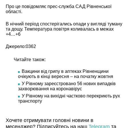
Про це повідомляє прес-служба САД Рівненської
області.
В нічний період спостерігались опади у вигляді туману
та дощу. Температура повітря коливалась в межах
+4…+6
Джерело:
0362
Читайте також:
Вакцини від грипу в аптеках Рівненщини
очікують в кінці вересня – на початку жовтня
У Рівному зареєстровано 56 нових випадків
захворювання на коронавірус
У Рівному на вихідні частково перекриють рух
транспорту
Хочете отримувати головні новини в
месенджер? Підписуйтесь на наш
Telegram
та