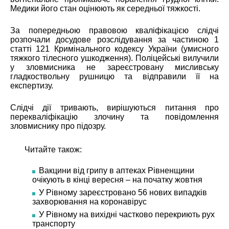
Медики його стан оцінюють як середньої тяжкості.
За попередньою правовою кваліфікацією слідчі
розпочали досудове розслідування за частиною 1
статті 121 Кримінального кодексу України (умисного
тяжкого тілесного ушкодження). Поліцейські вилучили
у зловмисника не зареєстровану мисливську
гладкоствольну рушницю та відправили її на
експертизу.
Слідчі дії тривають, вирішуються питання про
перекваліфікацію злочину та повідомлення
зловмиснику про підозру.
Читайте також:
Вакцини від грипу в аптеках Рівненщини
очікують в кінці вересня – на початку жовтня
У Рівному зареєстровано 56 нових випадків
захворювання на коронавірус
У Рівному на вихідні частково перекриють рух
транспорту