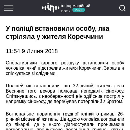
інформаційний
потік
Рівне
У поліції встановили особу, яка
стріляла у жителя Кореччини
11:54 9 Липня 2018
Оперативники карного розшуку встановили особу
чоловіка, який підстрелив жителя Кореччини. Зараз він
спілкується зі слідчими.
Поліцейські встановили, що 32-річний житель села
Весняне того вечора полював неподалік сінокосу.
Спіткнувшись, з необережності він здійснив постріл у
напрямку сінокосу, де перебував потерпілий з братом.
Вогнепальне поранення грудної клітки отримав 26-
річний місцевий житель. Швидкою чоловіка доправили
до лікарні, де у нього діагностували проникаюче
вогнепальне проникаюче поранення грудної клітки.