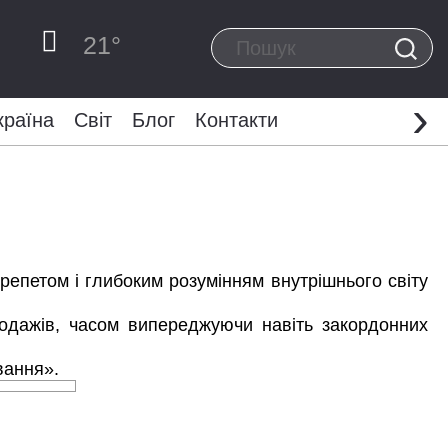
21
°
›
країна
Світ
Блог
Контакти
репетом і глибоким розумінням внутрішнього світу
родажів, часом випереджуючи навіть закордонних
вання».