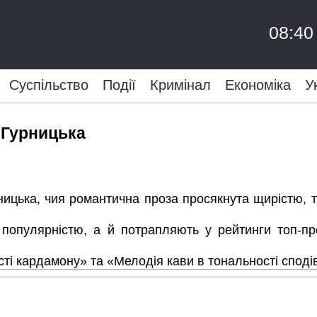
08:40
Суспільство
Події
Кримінал
Економіка
У
 Гурницька
ницька, чия романтична проза просякнута щирістю, т
 популярністю, а й потрапляють у рейтинги топ-п
сті кардамону» та «Мелодія кави в тональності споді