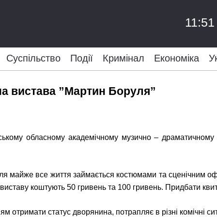
11:51
Суспільство
Події
Кримінал
Економіка
У
на вистава ”Мартин Боруля”
енському обласному академічному музично – драматичному 
лля майже все життя займається костюмами та сценічним о
а виставу коштують 50 гривень та 100 гривень. Придбати квит
тримати статус дворянина, потрапляє в різні комічні ситуа