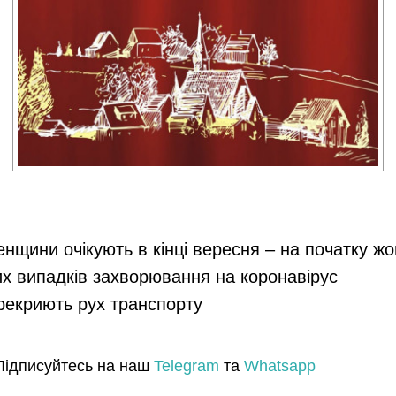
енщини очікують в кінці вересня – на початку ж
их випадків захворювання на коронавірус
ерекриють рух транспорту
Підписуйтесь на наш
Telegram
та
Whatsapp