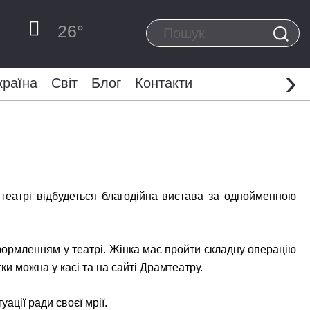
26
°
›
країна
Світ
Блог
Контакти
театрі відбудеться благодійна вистава за однойменною
формленням у театрі. Жінка має пройти складну операцію
ки можна у касі та на сайті Драмтеатру.
ції ради своєї мрії.