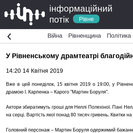
інформаційний
потік
Рівне
‹
Війна
Рівненщина
Політика
У Рівненському драмтеатрі благодій
14:20 14 Квітня 2019
Вже в цей понеділок, 15 квітня 2019 о 19:00, у Рівн
драмою І. Карпенка – Карого ”Мартин Боруля”.
Актори збиратимуть гроші для Неллі Полехіної. Пані Не
на серці. Вартість якої понад 80 тисяч гривень. Квитки н
Головний персонаж – Мартин Боруля одержимий бажанням о