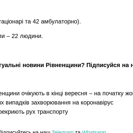
таціонарі та 42 амбулаторно).
рли – 22 людини.
туальні новини Рівненщини? Підписуйся на
енщини очікують в кінці вересня – на початку ж
их випадків захворювання на коронавірус
ерекриють рух транспорту
Підписуйтесь на наш
Telegram
та
Whatsapp