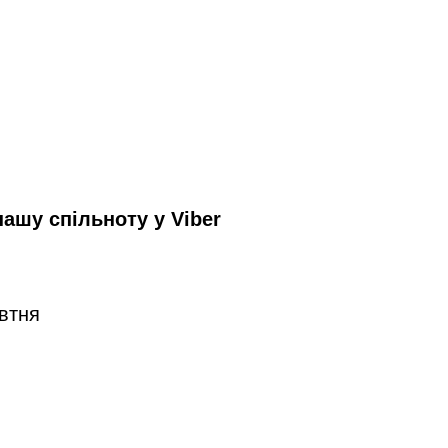
 нашу
спільноту у Viber
овтня