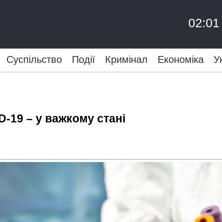
02:01
Суспільство
Події
Кримінал
Економіка
У
D-19 – у важкому стані