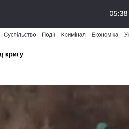
05:38
Суспільство
Події
Кримінал
Економіка
У
д кригу