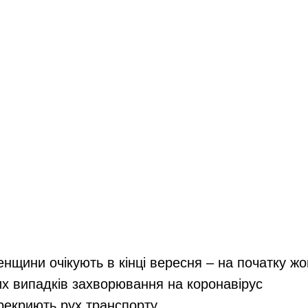
енщини очікують в кінці вересня – на початку ж
их випадків захворювання на коронавірус
ерекриють рух транспорту