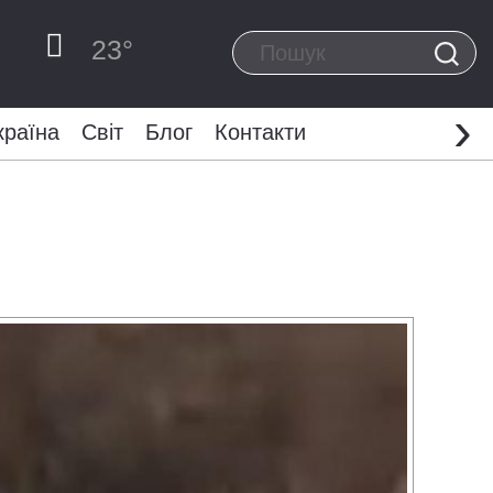
23
°
›
країна
Світ
Блог
Контакти