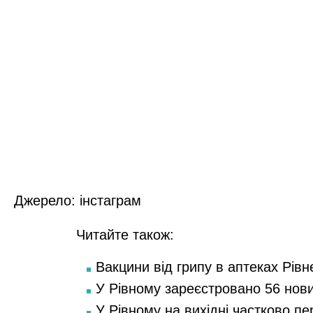
Джерело:
інстаграм
Читайте також:
Вакцини від грипу в аптеках Рівн
У Рівному зареєстровано 56 нов
У Рівному на вихідні частково п