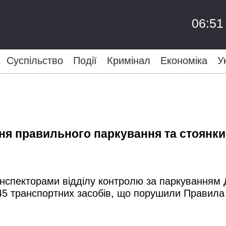
06:51
Суспільство
Події
Кримінал
Економіка
У
я правильного паркування та стоянки 
у, інспекторами відділу контролю за паркування
945 транспортних засобів, що порушили Правила 