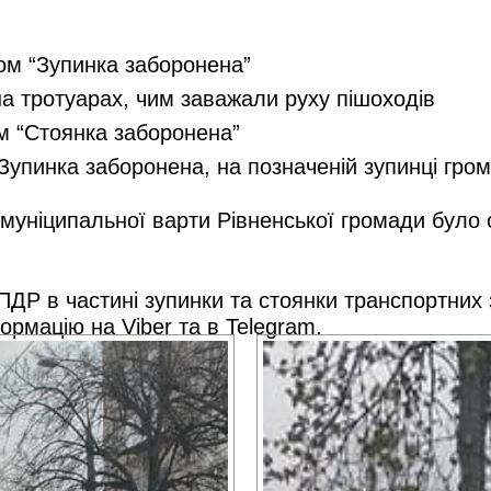
ом “Зупинка заборонена”
а тротуарах, чим заважали руху пішоходів
м “Стоянка заборонена”
упинка заборонена, на позначеній зупинці гро
муніципальної варти Рівненської громади було
ДР в частині зупинки та стоянки транспортних
ормацію на Viber та в Telegram.