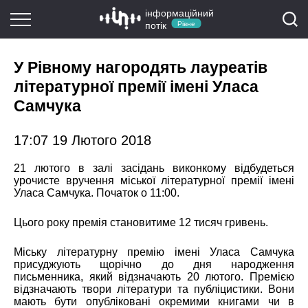
інформаційний
потік
Рівне
У Рівному нагородять лауреатів
літературної премії імені Уласа
Самчука
17:07 19 Лютого 2018
21 лютого
в з
ал
і
засідань виконкому
відбудеться
у
рочисте вручення міської літературної премії імені
Уласа Самчука. Поч
аток
о 11:00.
Цього року премія становитиме 12 тисяч гривень.
Міську літературну премію імені Уласа Самчука
присуджують щорічно до дня народження
письменника, який відзначають 20 лютого. Премією
відзначають твори літератури та публіцистики. Вони
мають бути опубліковані окремими книгами чи в