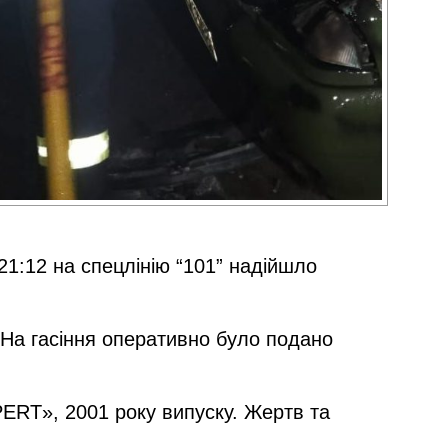
21:12 на спецлінію “101” надійшло
На гасіння оперативно було подано
ERT», 2001 року випуску. Жертв та