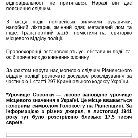
відповідальності не притягався. Наразі він дає
пояснення слідчим.
З місця події поліцейські вилучили рукавички,
налобний ліхтарик, змінний одяг, металевий лом та
інше. Транспортний засіб помістили на територію
місцевого відділу поліції.
Правоохоронці встановлюють усі обставини події та
осіб причетних до вчинення злочину.
За фактом наруги над могилою слідчим Рівненського
відділу поліції розпочато досудове розслідування за
частиною 1 статті 297 Кримінального кодексу України.
*Урочище Сосонки — лісове заповідне урочище
місцевого значення в Україні. Це місце вважається
головним символом Голокосту на Рівненщині. За
інформацією з різних джерел, в листопаді 1941
року тут було розстріляно близько 17,5 тисяч
євреїв.