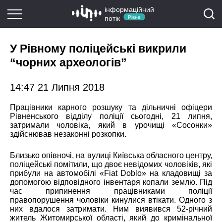
інформаційний
потік
Рівне
У Рівному поліцейські викрили
“чорних археологів”
14:47 21 Липня 2018
Працівники карного розшуку та дільничні офіцери
Рівненського відділу поліції сьогодні, 21 липня,
затримали чоловіка, який в урочищі «Сосонки»
здійснював незаконні розкопки.
Близько опівночі, на вулиці Київська обласного центру,
поліцейські помітили, що двоє невідомих чоловіків, які
прибули на автомобілі «Fiat Doblo» на кладовищі за
допомогою відповідного інвентаря копали землю. Під
час припинення працівниками поліції
правопорушення чоловіки кинулися втікати. Одного з
них вдалося затримати. Ним виявився 52-річний
житель Житомирської області, який до кримінальної