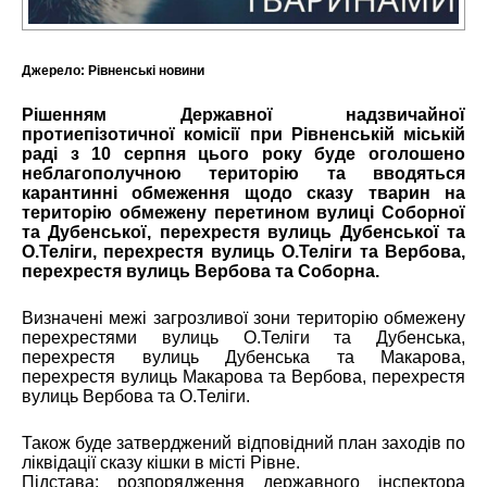
Джерело:
Рівненські новини
Рішенням Державної надзвичайної
протиепізотичної комісії при Рівненській міській
раді з 10 серпня цього року буде оголошено
неблагополучною територію та вводяться
карантинні обмеження щодо сказу тварин на
територію обмежену перетином вулиці Соборної
та Дубенської, перехрестя вулиць Дубенської та
О.Теліги, перехрестя вулиць О.Теліги та Вербова,
перехрестя вулиць Вербова та Соборна.
Визначені межі загрозливої зони територію обмежену
перехрестями вулиць О.Теліги та Дубенська,
перехрестя вулиць Дубенська та Макарова,
перехрестя вулиць Макарова та Вербова, перехрестя
вулиць Вербова та О.Теліги.
Також буде затверджений відповідний план заходів по
ліквідації сказу кішки в місті Рівне.
Підстава: розпорядження державного інспектора