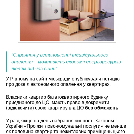
“Сприяння у встановленні індивідуального
опалення – можливість економії енергоресурсів
людям під час війни”.
У Рівному на сайті міськради опублікували петицію
про дозвіл автономного опалення у квартирах.
Власники квартир багатоквартирного будинку,
приєднаного до ЦО, мають право відокремити
(відключити) свою квартиру від ЦО
без обмежень
.
У разі, якщо на день набрання чинності Законом
України «Про житлово-комунальні послуги» не менше
як половина квартир та нежитлових приміщень цього