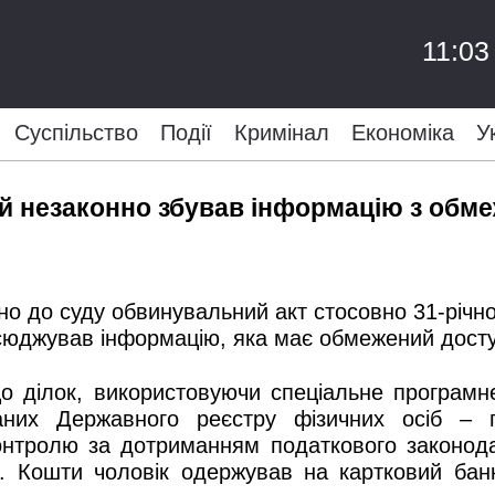
11:03
Суспільство
Події
Кримінал
Економіка
У
ий незаконно збував інформацію з об
о до суду обвинувальний акт стосовно 31-річно
всюджував інформацію, яка має обмежений досту
що ділок, використовуючи спеціальне програм
них Державного реєстру фізичних осіб – пл
нтролю за дотриманням податкового законодав
н. Кошти чоловік одержував на картковий ба