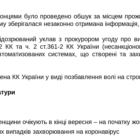
ронцями було проведено обшук за місцем прожи
у зберігалася незаконно отримана інформація, 
ідозрюваний уклав з прокурором угоду про ви
2 КК та ч. 2 ст.361-2 КК України (несанкціон
томатизованих системах, що створені та зах
ена КК України у виді позбавлення волі на строк
атури
енщини очікують в кінці вересня – на початку ж
их випадків захворювання на коронавірус