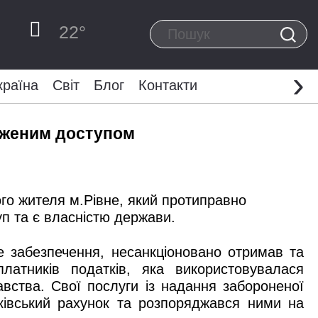
22
°
›
країна
Світ
Блог
Контакти
меженим доступом
го жителя м.Рівне, який протиправно
п та є власністю держави.
не забезпечення, несанкціоновано отримав та
атників податків, яка використовувалася
ства. Свої послуги із надання забороненої
нківський рахунок та розпоряджався ними на