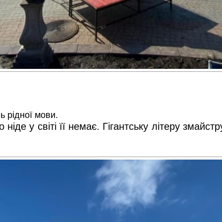
ь рідної мови.
о ніде у світі її немає. Гігантську літеру змайс