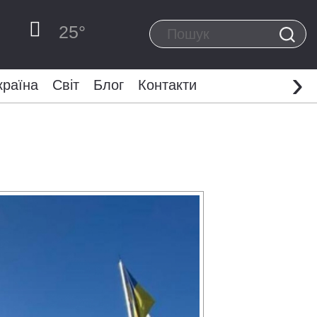
25
°
›
країна
Світ
Блог
Контакти