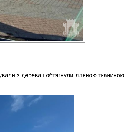
трували з дерева і обтягнули лляною тканиною.