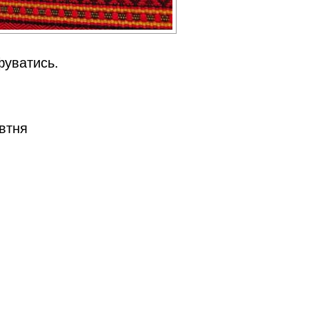
фуватись.
овтня