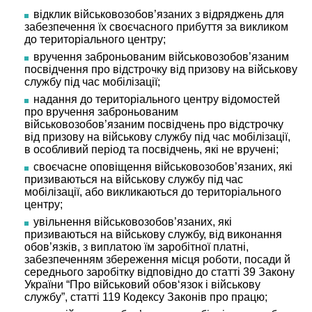
відклик військовозобов’язаних з відряджень для
забезпечення їх своєчасного прибуття за викликом
до територіального центру;
вручення заброньованим військовозобов’язаним
посвідчення про відстрочку від призову на військову
службу під час мобілізації;
надання до територіального центру відомостей
про вручення заброньованим
військовозобов’язаним посвідчень про відстрочку
від призову на військову службу під час мобілізації,
в особливий період та посвідчень, які не вручені;
своєчасне оповіщення військовозобов’язаних, які
призиваються на військову службу під час
мобілізації, або викликаються до територіального
центру;
увільнення військовозобов’язаних, які
призиваються на військову службу, від виконання
обов’язків, з виплатою їм заробітної платні,
забезпеченням збереження місця роботи, посади й
середнього заробітку відповідно до статті 39 Закону
України “Про військовий обов‘язок і військову
службу”, статті 119 Кодексу Законів про працю;