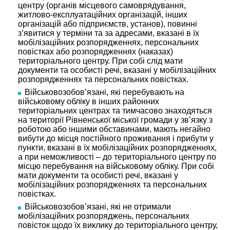
центру (органів місцевого самоврядування,
житлово-експлуатаційних організацій, інших
організацій або підприємств, установ), повинні
з’явитися у терміни та за адресами, вказані в їх
мобілізаційних розпорядженнях, персональних
повістках або розпорядженнях (наказах)
територіального центру. При собі слід мати
документи та особисті речі, вказані у мобілізаційних
розпорядженнях та персональних повістках.
Військовозобов’язані, які перебувають на
військовому обліку в інших районних
територіальних центрах та тимчасово знаходяться
на території Рівненської міської громади у зв’язку з
роботою або іншими обставинами, мають негайно
вибути до місця постійного проживання і прибути у
пункти, вказані в їх мобілізаційних розпорядженнях,
а при неможливості – до територіального центру по
місцю перебування на військовому обліку. При собі
мати документи та особисті речі, вказані у
мобілізаційних розпорядженнях та персональних
повістках.
Військовозобов’язані, які не отримали
мобілізаційних розпоряджень, персональних
повісток щодо їх виклику до територіального центру,