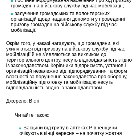
постійне інформування населення про хід призову
громадян на військову службу під час мобілізації;
залучення громадських та волонтерських
організацій щодо надання допомоги у проведенні
призову громадян на військову службу під час
мобілізації.
Окрім того, у наказі нагадують, що громадяни, які
ухиляються від призову на військову службу під час
мобілізації й не з’являються за викликом до
територіального центру, несуть відповідальність згідно
із законодавством. Керівники підприємств, установ і
організацій незалежно від підпорядкування та форм
власності за порушення законодавства про оборону,
мобілізаційну підготовку та мобілізацію несуть
відповідальність згідно із законодавством.
Джерело:
Вісті
Читайте також:
Вакцини від грипу в аптеках Рівненщини
очікують в кінці вересня – на початку жовтня