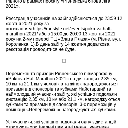
Рівного в рамках проєкту «Рівненська бігова ліга
2021».
Реєстрація учасників на забіг здійснюється до 23:59 12
жовтня 2021 року за
посиланням
https://runstyle.net/events/pokrova-half-
marathon-2021/
або з 15:00 до 20:00 13 жовтня 2021
року на 2-му поверсі ТЦ «Злата Плаза» (м. Рівне, вул.
Короленка, 1).В день забігу 14 жовтня додаткова
реєстрація проводитися не буде.
Переможці та призери Рівненського півмарафону
«Pokrova Half Marathon 2021» на дистанціях 2,35 км,
10 км та 21,1 км у чоловіків та жінок нагороджуються
призами від спонсорів та кубками.Найстарший та
наймолодший учасники забігу, які успішно подолали
дистанцію 2,35 км, 10 км або 21,1 км, нагороджуються
кубками та призами від спонсорів. 3-є переможців у
номінації «Непереможні» нагороджуються кубками.
Усі учасники, які успішно подолали одну з дистанцій,
отримують оригінальні пам’ятні медалі учасника