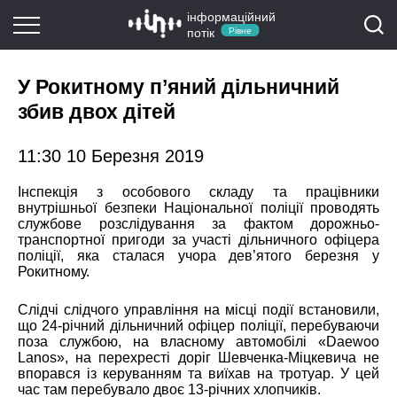
інформаційний
потік
Рівне
У Рокитному п’яний дільничний
збив двох дітей
11:30 10 Березня 2019
Інспекція з особового складу та працівники
внутрішньої безпеки Національної поліції проводять
службове розслідування за фактом дорожньо-
транспортної пригоди за участі дільничного офіцера
поліції, яка сталася учора дев’ятого березня у
Рокитному.
Слідчі слідчого управління на місці події встановили,
що 24-річний дільничний офіцер поліції, перебуваючи
поза службою, на власному автомобілі «Daewoo
Lanos», на перехресті доріг Шевченка-Міцкевича не
впорався із керуванням та виїхав на тротуар. У цей
час там перебувало двоє 13-річних хлопчиків.