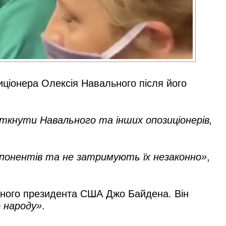
ціонера Олексія Навального після його
ткнути Навального та інших опозиціонерів,
опонентів та не затримують їх незаконно»
,
упного президента США Джо Байдена. Він
о народу»
.