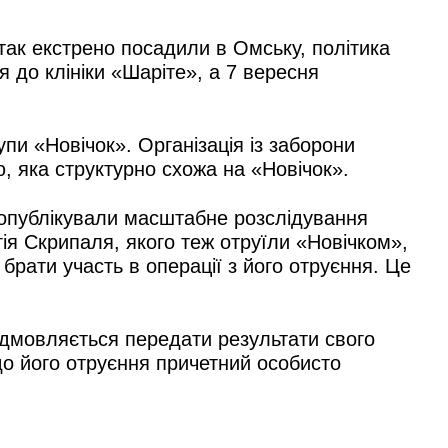
ітак екстрено посадили в Омську, політика
я до клініки «Шаріте», а 7 вересня
пи «Новічок». Організація із заборони
ю, яка структурно схожа на «Новічок».
at опублікували масштабне розслідування
ія Скрипаля, якого теж отруїли «Новічком»,
брати участь в операції з його отруєння. Це
відмовляється передати результати свого
до його отруєння причетний особисто