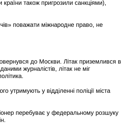
и країни також пригрозили санкціями),
чів» поважати міжнародне право, не
 повернувся до Москви. Літак приземлився в
аними журналістів, літак не міг
олітика.
о утримують у відділенні поліції міста
иціонер перебуває у федеральному розшуку
н.