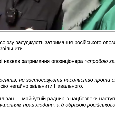
союзу засуджують затримання російського опози
звільнити.
і назвав затримання опозиціонера
«спробою за
курентів, не застосовують насильство проти 
сію негайно звільнити Навального.
лліван — майбутній радник із нацбезпеки наст
ушенням прав людини, а й образою російськог