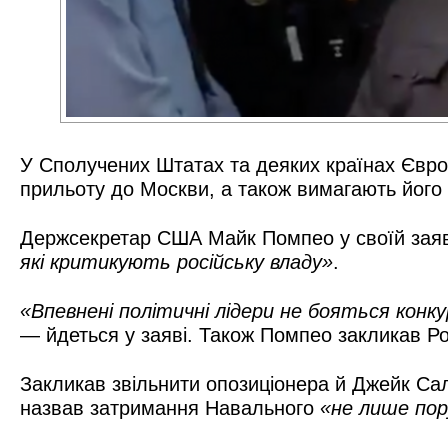
У Сполучених Штатах та деяких країнах Євро
прильоту до Москви, а також вимагають його 
Держсекретар США Майк Помпео у своїй заяв
які критикують російську владу»
.
«Впевнені політичні лідери не бояться кон
— йдеться у заяві. Також Помпео закликав Ро
Закликав звільнити опозиціонера й Джейк Са
назвав затримання Навального
«не лише пор