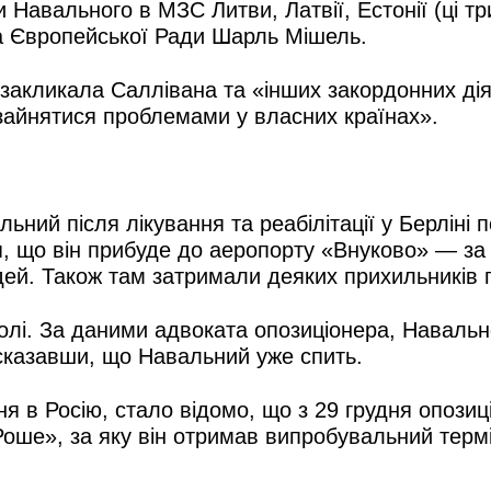
Навального в МЗС Литви, Латвії, Естонії (ці тр
ова Європейської Ради Шарль Мішель.
закликала Саллівана та «інших закордонних дія
«зайнятися проблемами у власних країнах».
льний після лікування та реабілітації у Берліні
 що він прибуде до аеропорту «Внуково» — за д
ей. Також там затримали деяких прихильників п
і. За даними адвоката опозиціонера, Навальног
 сказавши, що Навальний уже спить.
ня в Росію, стало відомо, що з 29 грудня опоз
 Роше», за яку він отримав випробувальний термі