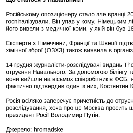
Російському опозиціонеру стало зле вранці 20
госпіталізували. Він упав у кому. Німецьким 
його вивели з медичної коми, у якій він був 18
Експерти з Німеччини, Франції та Швеції підт
хімічної зброї (ОЗХЗ) також виявила в органі
14 грудня журналісти-розслідувачі видань The
отруєння Навального. За допомогою білінгу т
вони вийшли на вісьмох співробітників ФСБ, я
фактично підтвердив один із них, Костянтин 
Росія всіляко заперечує причетність до отру
розслідування, хоча про це Москва просить щ
президент Росії Володимир Путін.
Джерело:
hromadske