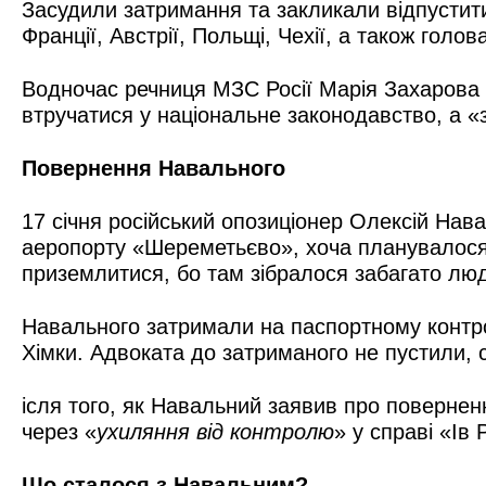
Засудили затримання та закликали відпустити 
Франції, Австрії, Польщі, Чехії, а також гол
Водночас речниця МЗС Росії Марія Захарова 
втручатися у національне законодавство, а 
Повернення Навального
17 січня російський опозиціонер Олексій Нава
аеропорту «Шереметьєво», хоча планувалося,
приземлитися, бо там зібралося забагато люд
Навального затримали на паспортному контрол
Хімки. Адвоката до затриманого не пустили,
ісля того, як Навальний заявив про повернен
через «
ухиляння від контролю
» у справі «Ів
Що сталося з Навальним?