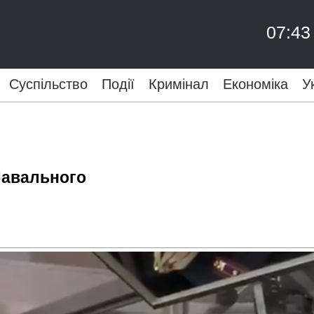
07:43
Суспільство
Події
Кримінал
Економіка
У
Навального