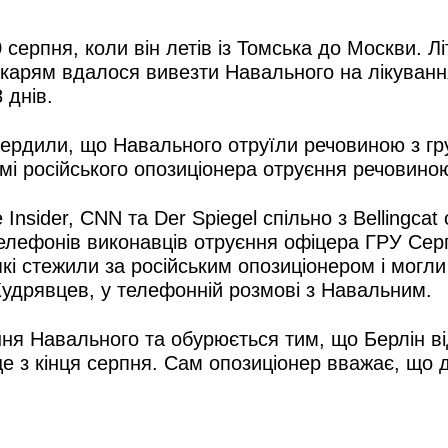
 серпня, коли він летів із Томська до Москви. Л
лікарям вдалося вивезти Навального на лікуванн
 днів.
вердили, що Навального отруїли речовиною з гру
змі російського опозиціонера отруєння речовино
 Insider, CNN та Der Spiegel спільно з Bellingc
елефонів виконавців отруєння офіцера ГРУ Серг
кі стежили за російським опозиціонером і могли 
Кудрявцев, у телефонній розмові з Навальним.
єння Навального та обурюється тим, що Берлін 
е з кінця серпня. Сам опозиціонер вважає, що 