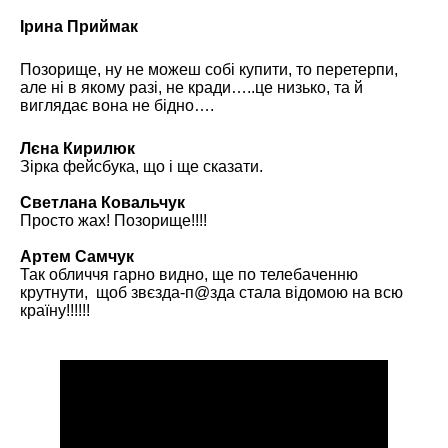
Ірина Приймак
Позорище, ну не можеш собі купити, то перетерпи,
але ні в якому разі, не кради…..це низько, та й
виглядає вона не бідно….
Лєна Кирилюк
Зірка фейсбука, що і ще сказати.
Светлана Ковальчук
Просто жах! Позорище!!!!
Артем Самчук
Так обличчя гарно видно, ще по телебаченню
крутнути, щоб звєзда-п@зда стала відомою на всю
країну!!!!!!