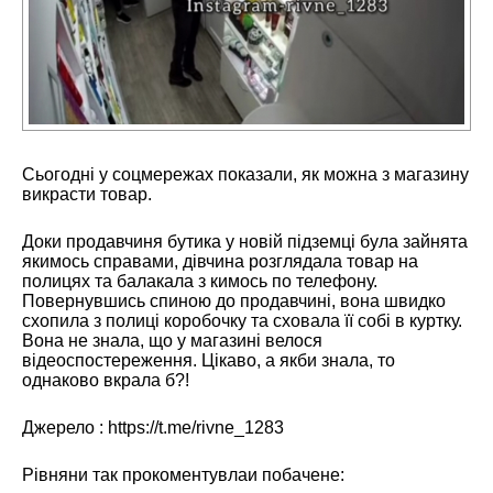
Сьогодні у соцмережах показали, як можна з магазину
викрасти товар.
Доки продавчиня бутика у новій підземці була зайнята
якимось справами, дівчина розглядала товар на
полицях та балакала з кимось по телефону.
Повернувшись спиною до продавчині, вона швидко
схопила з полиці коробочку та сховала її собі в куртку.
Вона не знала, що у магазині велося
відеоспостереження. Цікаво, а якби знала, то
однаково вкрала б?!
Джерело :
https://t.me/rivne_1283
Рівняни так прокоментувлаи побачене: